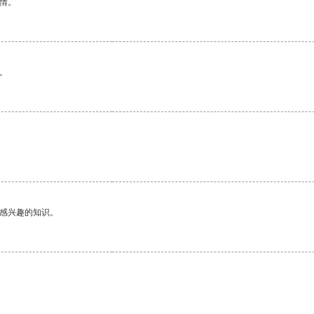
情。
。
己感兴趣的知识。