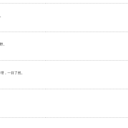
。
野。
合理，一目了然。