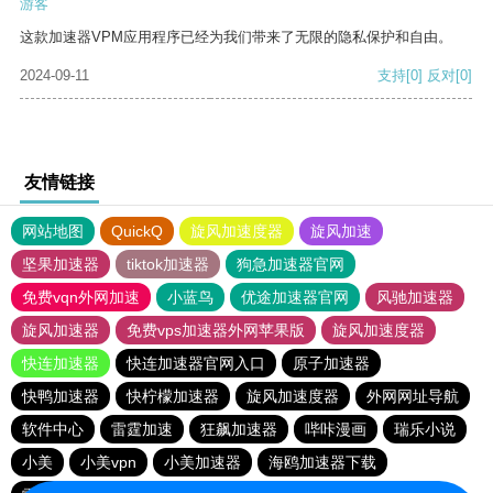
游客
这款加速器VPM应用程序已经为我们带来了无限的隐私保护和自由。
2024-09-11
支持
[0]
反对
[0]
友情链接
网站地图
QuickQ
旋风加速度器
旋风加速
坚果加速器
tiktok加速器
狗急加速器官网
免费vqn外网加速
小蓝鸟
优途加速器官网
风驰加速器
旋风加速器
免费vps加速器外网苹果版
旋风加速度器
快连加速器
快连加速器官网入口
原子加速器
快鸭加速器
快柠檬加速器
旋风加速度器
外网网址导航
软件中心
雷霆加速
狂飙加速器
哔咔漫画
瑞乐小说
小美
小美vpn
小美加速器
海鸥加速器下载