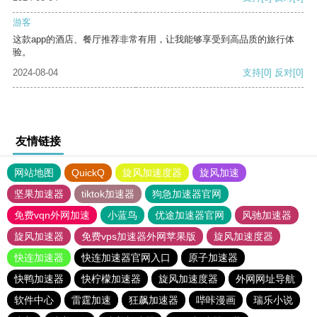
游客
这款app的酒店、餐厅推荐非常有用，让我能够享受到高品质的旅行体
验。
2024-08-04
支持
[0]
反对
[0]
友情链接
网站地图
QuickQ
旋风加速度器
旋风加速
坚果加速器
tiktok加速器
狗急加速器官网
免费vqn外网加速
小蓝鸟
优途加速器官网
风驰加速器
旋风加速器
免费vps加速器外网苹果版
旋风加速度器
快连加速器
快连加速器官网入口
原子加速器
快鸭加速器
快柠檬加速器
旋风加速度器
外网网址导航
软件中心
雷霆加速
狂飙加速器
哔咔漫画
瑞乐小说