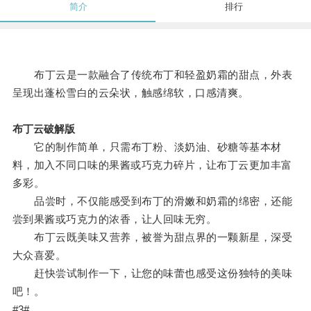
简介
排行
布丁云是一款融合了传统布丁和轻盈奶霜的甜点，外表
呈现出蓬松雪白的云朵状，触感绵软，口感清爽。
布丁云破解版
它的制作简单，只需布丁粉、淡奶油、砂糖等基本材
料，加入不同口味的果酱或巧克力碎片，让布丁云更加丰富
多彩。
品尝时，不仅能感受到布丁的滑嫩和奶霜的绵密，还能
尝到果酱或巧克力的浓香，让人回味无穷。
布丁云既美味又营养，被誉为甜点界的一颗新星，深受
大众喜爱。
赶快尝试制作一下，让您的味蕾也感受这份独特的美味
吧！。
#3#