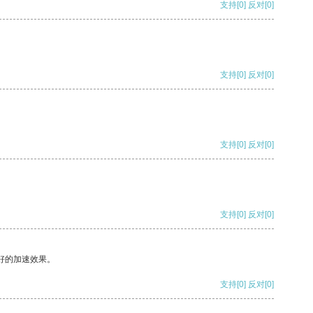
支持
[0]
反对
[0]
支持
[0]
反对
[0]
支持
[0]
反对
[0]
支持
[0]
反对
[0]
好的加速效果。
支持
[0]
反对
[0]