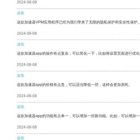
2024-08-08
游客
这款加速器VPM应用程序已经为我们带来了无限的隐私保护和安全性保护
2024-08-08
游客
这款加速器app的操作有点复杂，可以简化一下，比如将设置页面进行优化
2024-08-08
游客
这款加速器app的价格有点贵，可以适当降低一些，这样会更加亲民。
2024-08-08
游客
这款加速器app的功能有点单一，可以增加一些新功能。比如，可以增加
2024-08-08
游客