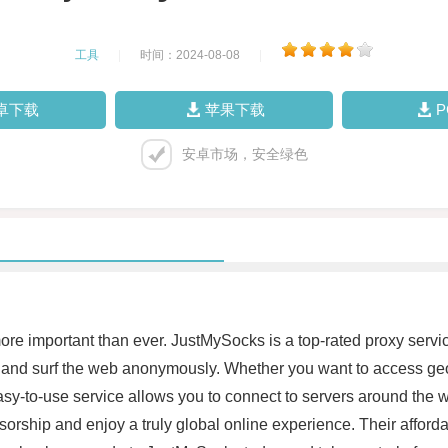
工具
|
时间：2024-08-08
|
卓下载
苹果下载
安卓市场，安全绿色
 more important than ever. JustMySocks is a top-rated proxy servi
 and surf the web anonymously. Whether you want to access geo-re
y-to-use service allows you to connect to servers around the w
rship and enjoy a truly global online experience. Their afforda