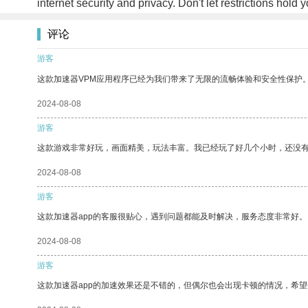
internet security and privacy. Don't let restrictions ho
评论
游客
这款加速器VPM应用程序已经为我们带来了无限的流畅体验和安全性保护
2024-08-08
游客
这款游戏非常好玩，画面精美，玩法丰富。我已经玩了好几个小时，还没
2024-08-08
游客
这款加速器app的客服很贴心，遇到问题都能及时解决，服务态度非常好。
2024-08-08
游客
这款加速器app的加速效果还是不错的，但偶尔也会出现卡顿的情况，希