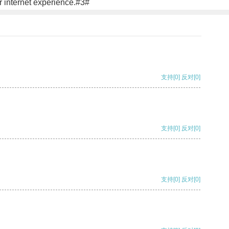
ur internet experience.#3#
支持
[0]
反对
[0]
支持
[0]
反对
[0]
支持
[0]
反对
[0]