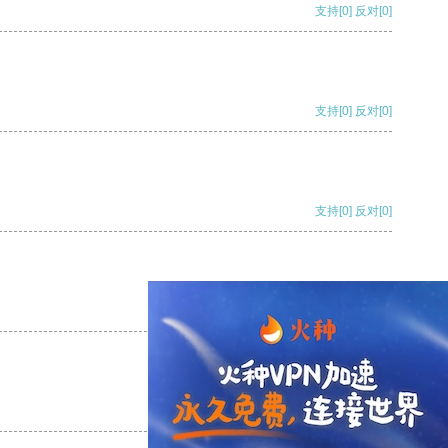
支持
[0]
反对
[0]
支持
[0]
反对
[0]
支持
[0]
反对
[0]
支持
[0]
反对
[0]
支持
[0]
反对
[0]