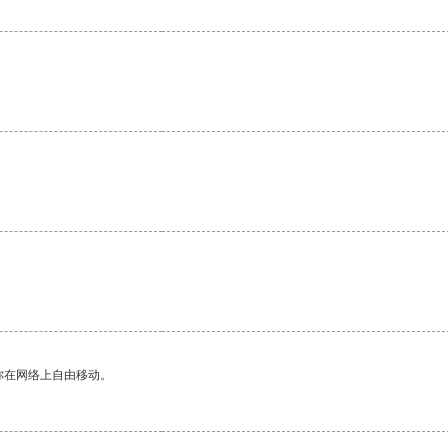
你在网络上自由移动。