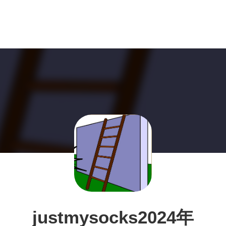
justmysocks2024年