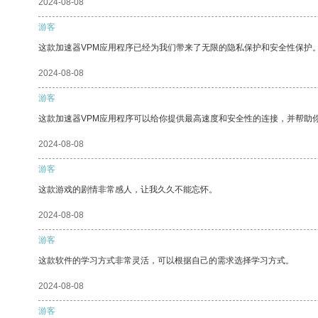
2024-08-08
游客
这款加速器VPM应用程序已经为我们带来了无限的隐私保护和安全性保护
2024-08-08
游客
这款加速器VPM应用程序可以给你提供最高速度和安全性的连接，并帮助
2024-08-08
游客
这款游戏的剧情非常感人，让我久久不能忘怀。
2024-08-08
游客
这款软件的学习方式非常灵活，可以根据自己的需求选择学习方式。
2024-08-08
游客